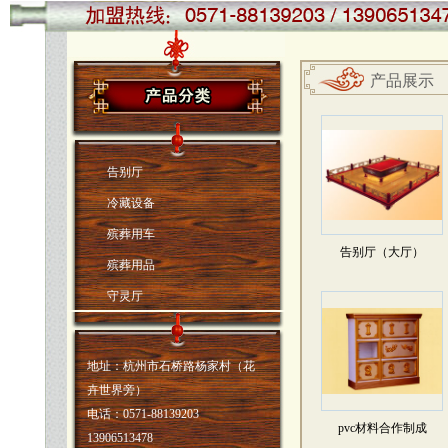
产品展示
告别厅
冷藏设备
殡葬用车
告别厅（大厅）
殡葬用品
守灵厅
地址：杭州市石桥路杨家村（花
卉世界旁）
电话：0571-88139203
pvc材料合作制成
13906513478