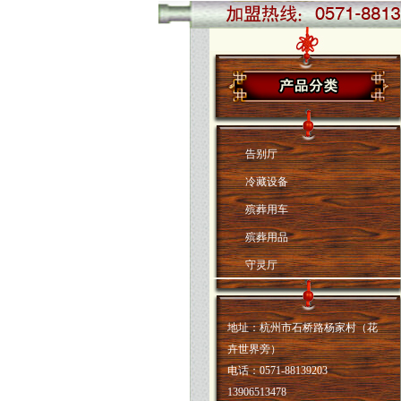
告别厅
冷藏设备
殡葬用车
殡葬用品
守灵厅
地址：杭州市石桥路杨家村（花
卉世界旁）
电话：0571-88139203
13906513478