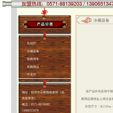
冷藏设备
告别厅
冷藏设备
殡葬用车
殡葬用品
守灵厅
该产品外壳采用不锈板
地址：杭州市石桥路杨家村（花
卉世界旁）
葬用品展销会上得过金
电话：0571-88139203
外型尺寸：长2.05oy ×0
13906513478