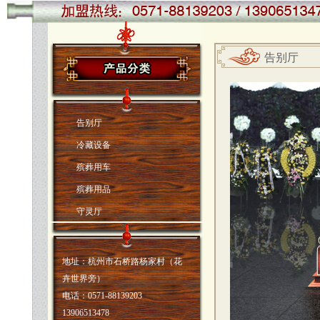
告别厅
告别厅
冷藏设备
殡葬用车
殡葬用品
守灵厅
地址：杭州市石桥路杨家村（花
卉世界旁）
电话：0571-88139203
13906513478